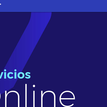
vicios
nline